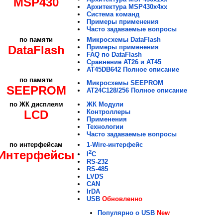
MSP430
Архитектура MSP430x4xx
Система команд
Примеры применения
Часто задаваемые вопросы
по памяти
Микросхемы DataFlash
DataFlash
Примеры применения
FAQ по DataFlash
Сравнение АТ26 и АТ45
AT45DB642 Полное описание
по памяти
Микросхемы SEEPROM
SEEPROM
AT24C128/256 Полное описание
по ЖК дисплеям
ЖК Модули
LCD
Контроллеры
Применения
Технологии
Часто задаваемые вопросы
по интерфейсам
1-Wire-интерфейс
Интерфейсы
2
I
C
RS-232
RS-485
LVDS
CAN
IrDA
USB
Обновленно
Популярно о USB
New