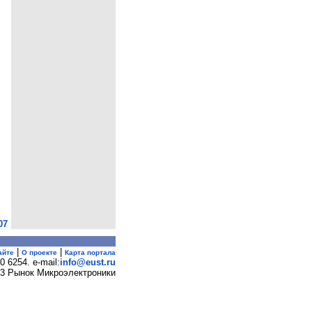
07
|
|
айте
О проекте
Карта портала
00 6254
. e-mail:
info@eust.ru
23
Рынок Микроэлектроники