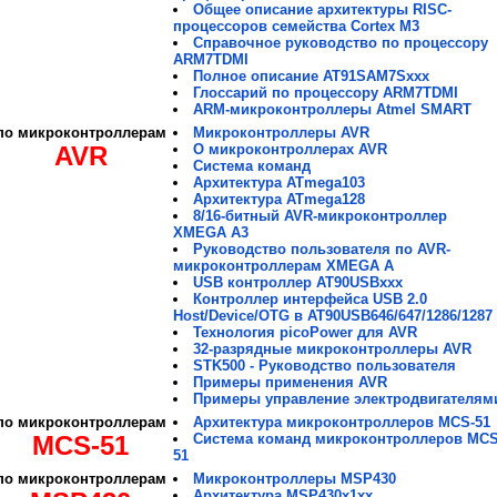
Общее описание архитектуры RISС-
процессоров семейства Cortex M3
Справочное руководство по процессору
ARM7TDMI
Полное описание AT91SAM7Sxxx
Глоссарий по процессору ARM7TDMI
ARM-микроконтроллеры Atmel SMART
по микроконтроллерам
Микроконтроллеры AVR
AVR
О микроконтроллерах AVR
Система команд
Архитектура ATmega103
Архитектура ATmega128
8/16-битный AVR-микроконтроллер
XMEGA A3
Руководство пользователя по AVR-
микроконтроллерам XMEGA A
USB контроллер AT90USBххх
Контроллер интерфейса USB 2.0
Host/Device/OTG в AT90USB646/647/1286/1287
Технология picoPower для AVR
32-разрядные микроконтроллеры AVR
STK500 - Руководство пользователя
Примеры применения AVR
Примеры управление электродвигателям
по микроконтроллерам
Архитектура микроконтроллеров MCS-51
MCS-51
Система команд микроконтроллеров MCS
51
по микроконтроллерам
Микроконтроллеры MSP430
Архитектура MSP430x1xx